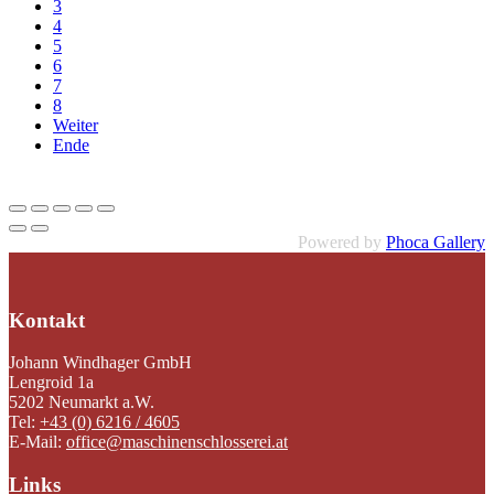
3
4
5
6
7
8
Weiter
Ende
Powered by
Phoca Gallery
Kontakt
Johann Windhager GmbH
Lengroid 1a
5202 Neumarkt a.W.
Tel:
+43 (0) 6216 / 4605
E-Mail:
office@maschinenschlosserei.at
Links